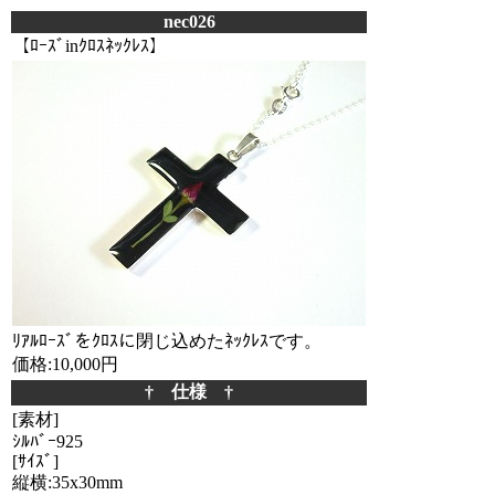
nec026
【ﾛｰｽﾞinｸﾛｽﾈｯｸﾚｽ】
ﾘｱﾙﾛｰｽﾞをｸﾛｽに閉じ込めたﾈｯｸﾚｽです。
価格:10,000円
† 仕様 †
[素材]
ｼﾙﾊﾞｰ925
[ｻｲｽﾞ]
縦横:35x30mm